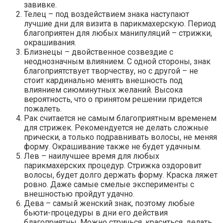
завивке.
Телец – под воздействием знака наступают
лучшие дни для визита в парикмахерскую. Период
благоприятен для любых манипуляций – стрижки,
окрашивания.
Близнецы – двойственное созвездие с
неоднозначным влиянием. С одной стороны, знак
благоприятствует творчеству, но с другой – не
стоит кардинально менять внешность под
влиянием сиюминутных желаний. Высока
вероятность, что о принятом решении придется
пожалеть.
Рак считается не самым благоприятным временем
для стрижек. Рекомендуется не делать сложные
прически, а только подравнивать волосы, не меняя
форму. Окрашивание также не будет удачным.
Лев – наилучшее время для любых
парикмахерских процедур. Стрижка оздоровит
волосы, будет долго держать форму. Краска ляжет
ровно. Даже самые смелые эксперименты с
внешностью пройдут удачно.
Дева – самый женский знак, поэтому любые
бьюти-процедуры в дни его действия
благоприятны. Можно стричься, краситься, делать