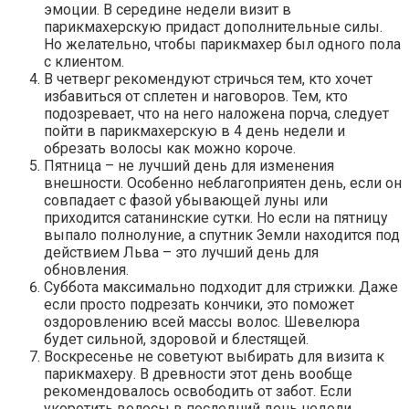
эмоции. В середине недели визит в
парикмахерскую придаст дополнительные силы.
Но желательно, чтобы парикмахер был одного пола
с клиентом.
В четверг рекомендуют стричься тем, кто хочет
избавиться от сплетен и наговоров. Тем, кто
подозревает, что на него наложена порча, следует
пойти в парикмахерскую в 4 день недели и
обрезать волосы как можно короче.
Пятница – не лучший день для изменения
внешности. Особенно неблагоприятен день, если он
совпадает с фазой убывающей луны или
приходится сатанинские сутки. Но если на пятницу
выпало полнолуние, а спутник Земли находится под
действием Льва – это лучший день для
обновления.
Суббота максимально подходит для стрижки. Даже
если просто подрезать кончики, это поможет
оздоровлению всей массы волос. Шевелюра
будет сильной, здоровой и блестящей.
Воскресенье не советуют выбирать для визита к
парикмахеру. В древности этот день вообще
рекомендовалось освободить от забот. Если
укоротить волосы в последний день недели,