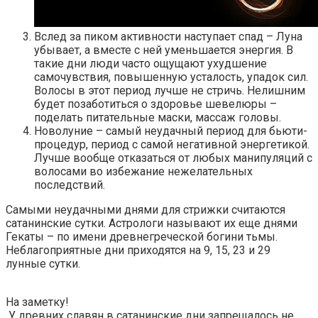
Вслед за пиком активности наступает спад – Луна
убывает, а вместе с ней уменьшается энергия. В
такие дни люди часто ощущают ухудшение
самочувствия, повышенную усталость, упадок сил.
Волосы в этот период лучше не стричь. Нелишним
будет позаботиться о здоровье шевелюры –
поделать питательные маски, массаж головы.
Новолуние – самый неудачный период для бьюти-
процедур, период с самой негативной энергетикой.
Лучше вообще отказаться от любых манипуляций с
волосами во избежание нежелательных
последствий.
Самыми неудачными днями для стрижки считаются
сатанинские сутки. Астрологи называют их еще днями
Гекаты – по имени древнегреческой богини тьмы.
Неблагоприятные дни приходятся на 9, 15, 23 и 29
лунные сутки.
На заметку!
У древних славян в сатанинские дни запрещалось не