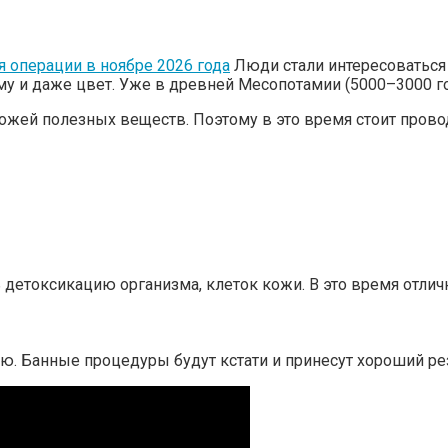
 операции в ноябре 2026 года
Люди стали интересоваться 
рму и даже цвет. Уже в древней Месопотамии (5000–3000 
кожей полезных веществ. Поэтому в это время стоит про
ь детоксикацию организма, клеток кожи. В это время отли
. Банные процедуры будут кстати и принесут хороший рез