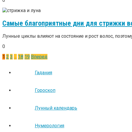
0
Самые благоприятные дни для стрижки во
Лунные циклы влияют на состояние и рост волос, поэтому
0
Пагинация
1
2
3
…
18
19
Вперед
записей
Гадания
Гороскоп
Лунный календарь
Нумерология