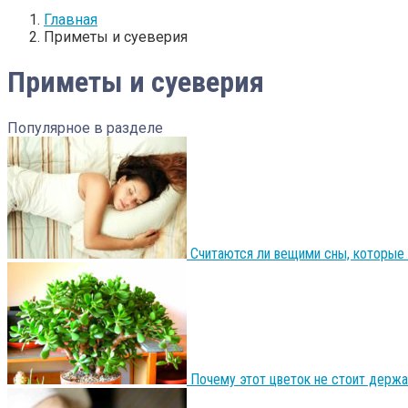
Главная
Приметы и суеверия
Приметы и суеверия
Популярное в разделе
Считаются ли вещими сны, которые 
Почему этот цветок не стоит держ