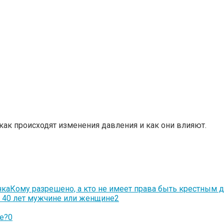
как происходят изменения давления и как они влияют.
Кому разрешено, а кто не имеет права быть крестным 
 40 лет мужчине или женщине
2
е?
0