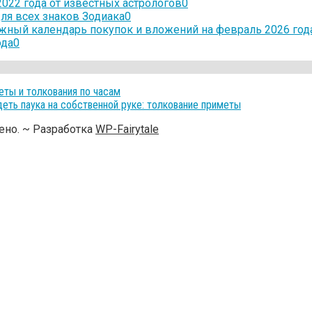
022 года от известных астрологов
0
для всех знаков Зодиака
0
ный календарь покупок и вложений на февраль 2026 год
ода
0
еты и толкования по часам
деть паука на собственной руке: толкование приметы
но. ~ Разработка
WP-Fairytale