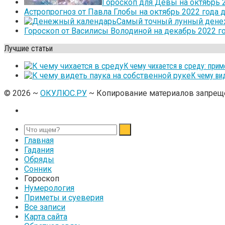
Гороскоп для Девы на октябрь 2
Астропрогноз от Павла Глобы на октябрь 2022 года 
Самый точный лунный денеж
Гороскоп от Василисы Володиной на декабрь 2022 г
Лучшие статьи
К чему чихается в среду: прим
К чему ви
©
2026
~
ОКУЛЮС.РУ
~ Копирование материалов запреще
Главная
Гадания
Обряды
Сонник
Гороскоп
Нумерология
Приметы и суеверия
Все записи
Карта сайта