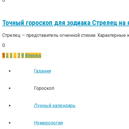
0
Точный гороскоп для зодиака Стрелец на 
Стрелец — представитель огненной стихии. Характерные к
0
Пагинация
1
2
3
…
7
8
Вперед
записей
Гадания
Гороскоп
Лунный календарь
Нумерология