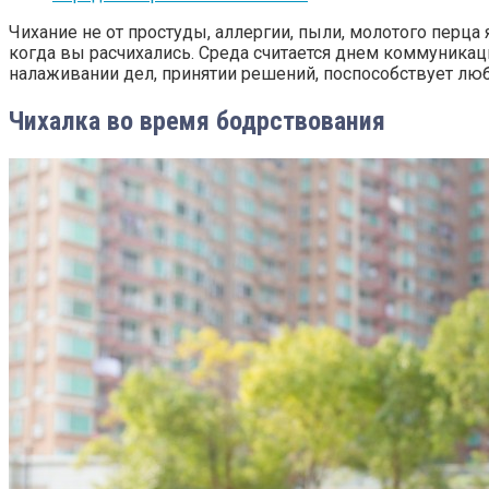
Чихание не от простуды, аллергии, пыли, молотого перца
когда вы расчихались. Среда считается днем коммуникац
налаживании дел, принятии решений, поспособствует л
Чихалка во время бодрствования