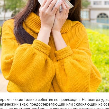
время какие только события не происходят. Не всегда удает
 магический знак, предостерегающий или склоняющий на с
саны по времени, любовные приметы встречаются чаще вс