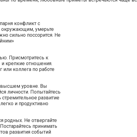
 парня конфликт с
к окружающим, умерьте
жно сильно поссорится. Не
айним»
тью. Присмотритесь к
 и крепкие отношения.
г или коллега по работе
а высшем уровне. Вы
ся личности. Попытайтесь
ь стремительное развитие
легко и продуктивно
я родных. Не отвергайте
 Постарайтесь принимать
тов развития событий