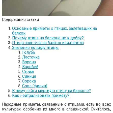
Содержание статьи
Основные приметы о птицах, залетевших на
балкон
Почему птица на балконе не к добру?
Птица залетела на балкон и вылетела
Значение по виду птицы
Голубь
Ласточка
Ворона
Воробей
Стриж
Синица
Сорока
Сова (филин)
К чему найти мертвую птицу на балконе?
Как нейтрализовать примету?
Народные приметы, связанные с птицами, есть во всех
культурах, особенно их много в славянской. Считалось,