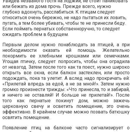
Увидев незваного гостя на лоджии, не стоит паниковать
или бежать из дома прочь. Прежде всего, нужно
глубоко вдохнуть, расслабиться. К птицам следует
относиться очень бережно, не надо пытаться их ловить,
пугать, а тем более убивать, чтобы те не принесли беду.
Если поймать пернатых собственноручно, то следует
ожидать проблем в будущем.
Первым делом нужно понаблюдать за птицей, а при
необходимости оказать ей помощь. Желательно
покормить ее хлебными крошками или семечками.
Угощая птичку, следует попросить, чтобы она оградила
от невзгод. Затем после того как та поест, нужно широко
открыть все окна, если балкон застеклен, или просто
подождать, пока та улетит. А вслед надо прокричать ей:
«Прилетай впредь за едой, а не за мной!». Затем нужно
громко произнести трижды: «Что принесла, то и забирай,
и ничего не оставляй! И больше не прилетай!». После
того как пернатые покинут дом, можно зажечь
церковную свечу и осветить помещение, это очень
эффективно. В крайнем случае можно позвать батюшку
освятить помещение.
Появление птиц на балконе часто сигнализирует о