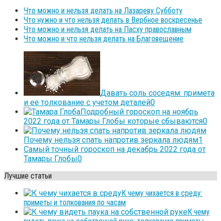
Что можно и нельзя делать на Лазареву Субботу
Что нужно и что нельзя делать в Вербное воскресенье
Что можно и нельзя делать на Пасху православным
Что можно и что нельзя делать на Благовещение
Давать соль соседям: примета
и ее толкование с учетом деталей
0
Подробный гороскоп на ноябрь
2022 года от Тамары Глобы которые сбываются
0
Почему нельзя спать напротив зеркала людям
1
Самый точный гороскоп на декабрь 2022 года от
Тамары Глобы
0
Лучшие статьи
К чему чихается в среду:
приметы и толкования по часам
К чему