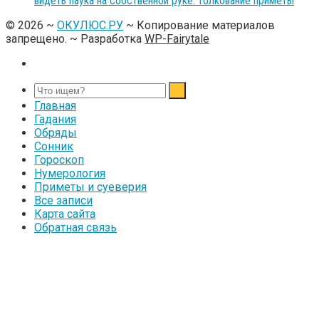
видеть паука на собственной руке: толкование приметы
©
2026
~
ОКУЛЮС.РУ
~ Копирование материалов
запрещено. ~ Разработка
WP-Fairytale
Главная
Гадания
Обряды
Сонник
Гороскоп
Нумерология
Приметы и суеверия
Все записи
Карта сайта
Обратная связь