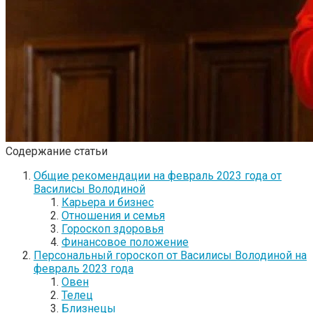
Содержание статьи
Общие рекомендации на февраль 2023 года от
Василисы Володиной
Карьера и бизнес
Отношения и семья
Гороскоп здоровья
Финансовое положение
Персональный гороскоп от Василисы Володиной на
февраль 2023 года
Овен
Телец
Близнецы