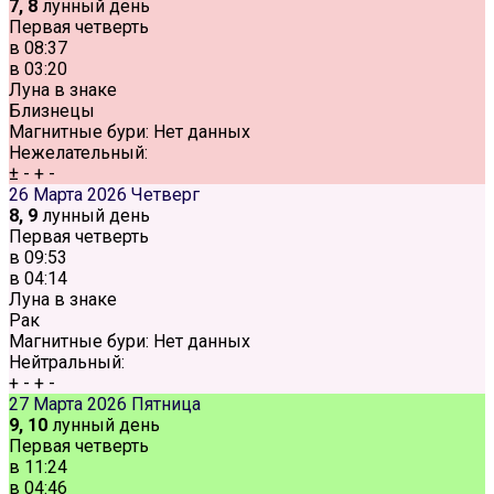
7, 8
лунный день
Первая четверть
в
08:37
в
03:20
Луна в знаке
Близнецы
Магнитные бури:
Нет данных
Нежелательный:
±
-
+
-
26 Марта 2026
Четверг
8, 9
лунный день
Первая четверть
в
09:53
в
04:14
Луна в знаке
Рак
Магнитные бури:
Нет данных
Нейтральный:
+
-
+
-
27 Марта 2026
Пятница
9, 10
лунный день
Первая четверть
в
11:24
в
04:46