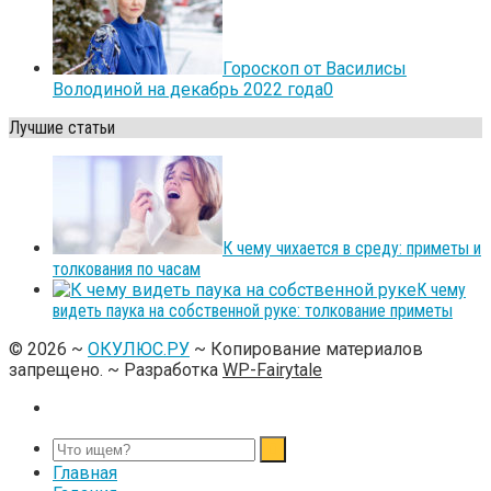
Гороскоп от Василисы
Володиной на декабрь 2022 года
0
Лучшие статьи
К чему чихается в среду: приметы и
толкования по часам
К чему
видеть паука на собственной руке: толкование приметы
©
2026
~
ОКУЛЮС.РУ
~ Копирование материалов
запрещено. ~ Разработка
WP-Fairytale
Главная