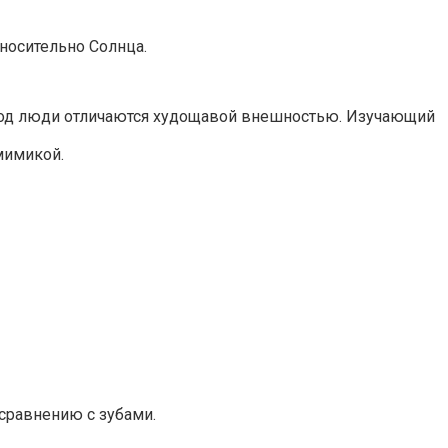
тносительно Солнца.
риод люди отличаются худощавой внешностью. Изучающий
мимикой.
сравнению с зубами.