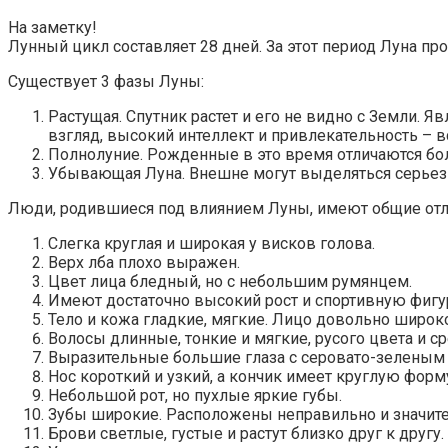
На заметку!
Лунный цикл составляет 28 дней. За этот период Луна пр
Существует 3 фазы Луны:
Растущая. Спутник растет и его не видно с Земли
взгляд, высокий интеллект и привлекательность – вс
Полнолуние. Рожденные в это время отличаются б
Убывающая Луна. Внешне могут выделяться серьезн
Люди, родившиеся под влиянием Луны, имеют общие отл
Слегка круглая и широкая у висков голова.
Верх лба плохо выражен.
Цвет лица бледный, но с небольшим румянцем.
Имеют достаточно высокий рост и спортивную фигу
Тело и кожа гладкие, мягкие. Лицо довольно широк
Волосы длинные, тонкие и мягкие, русого цвета и ср
Выразительные большие глаза с серовато-зеленым 
Нос короткий и узкий, а кончик имеет круглую форм
Небольшой рот, но пухлые яркие губы.
Зубы широкие. Расположены неправильно и значите
Брови светлые, густые и растут близко друг к другу.