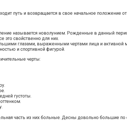
оходит путь и возвращается в свое начальное положение о
. Явление называется новолунием. Рожденные в данный пе
е это свойственно для них.
ольшими глазами, выраженными чертами лица и активной 
остью и спортивной фигурой.
ичительные черты:
ру.
ое.
едней густоты.
оттенком.
у.
льная часть из них больные. Десны довольно большие по 