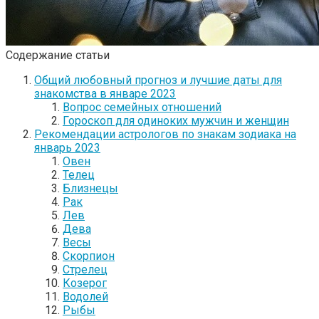
Содержание статьи
Общий любовный прогноз и лучшие даты для
знакомства в январе 2023
Вопрос семейных отношений
Гороскоп для одиноких мужчин и женщин
Рекомендации астрологов по знакам зодиака на
январь 2023
Овен
Телец
Близнецы
Рак
Лев
Дева
Весы
Скорпион
Стрелец
Козерог
Водолей
Рыбы