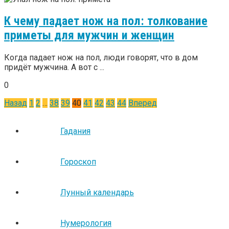
К чему падает нож на пол: толкование
приметы для мужчин и женщин
Когда падает нож на пол, люди говорят, что в дом
придёт мужчина. А вот с ...
0
Пагинация
Назад
1
2
…
38
39
40
41
42
43
44
Вперед
записей
Гадания
Гороскоп
Лунный календарь
Нумерология