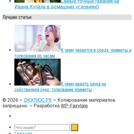
Самые точные гадания на
Ивана Купала в домашних условиях
0
Лучшие статьи
К чему чихается в среду: приметы и
толкования по часам
К чему видеть паука на
собственной руке: толкование приметы
©
2026
~
ОКУЛЮС.РУ
~ Копирование материалов
запрещено. ~ Разработка
WP-Fairytale
Главная