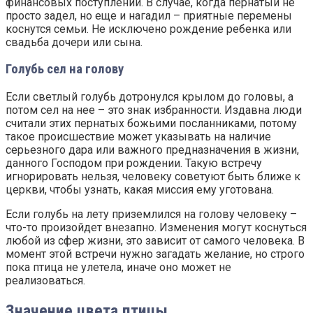
финансовых поступлений. В случае, когда пернатый не
просто задел, но еще и нагадил – приятные перемены
коснутся семьи. Не исключено рождение ребенка или
свадьба дочери или сына.
Голубь сел на голову
Если светлый голубь дотронулся крылом до головы, а
потом сел на нее – это знак избранности. Издавна люди
считали этих пернатых божьими посланниками, потому
такое происшествие может указывать на наличие
серьезного дара или важного предназначения в жизни,
данного Господом при рождении. Такую встречу
игнорировать нельзя, человеку советуют быть ближе к
церкви, чтобы узнать, какая миссия ему уготована.
Если голубь на лету приземлился на голову человеку –
что-то произойдет внезапно. Изменения могут коснуться
любой из сфер жизни, это зависит от самого человека. В
момент этой встречи нужно загадать желание, но строго
пока птица не улетела, иначе оно может не
реализоваться.
Значение цвета птицы