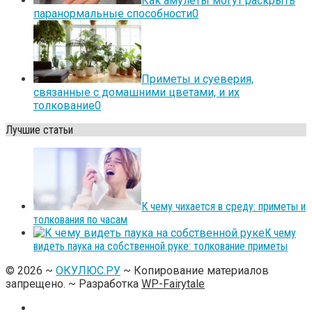
Как амулеты могут раскрыть
паранормальные способности
0
Приметы и суеверия,
связанные с домашними цветами, и их
толкование
0
Лучшие статьи
К чему чихается в среду: приметы и
толкования по часам
К чему
видеть паука на собственной руке: толкование приметы
©
2026
~
ОКУЛЮС.РУ
~ Копирование материалов
запрещено. ~ Разработка
WP-Fairytale