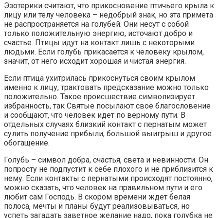
Эзотерики считают, что прикосновение птичьего крыла к
лицу или телу человека – недобрый знак, но эта примета
не распространяется на голубей. Они несут с собой
только положительную энергию, источают добро и
счастье. Птицы идут на контакт лишь с некоторыми
людьми. Если голубь прикасается к человеку крылом,
значит, от него исходит хорошая и чистая энергия.
Если птица ухитрилась прикоснуться своим крылом
именно к лицу, трактовать предсказание можно только
положительно. Такое происшествие символизирует
избранность, так Святые посылают свое благословение
и сообщают, что человек идет по верному пути. В
отдельных случаях близкий контакт с пернатым может
сулить получение прибыли, большой выигрыш и другое
обогащение.
Голубь – символ добра, счастья, света и невинности. Он
попросту не подпустит к себе плохого и не приблизится к
нему. Если контакты с пернатыми происходят постоянно,
можно сказать, что человек на правильном пути и его
любит сам Господь. В скором времени ждет белая
полоса, мечты и планы будут реализовываться, но
успеть загадать заветное желание надо, пока голубка не