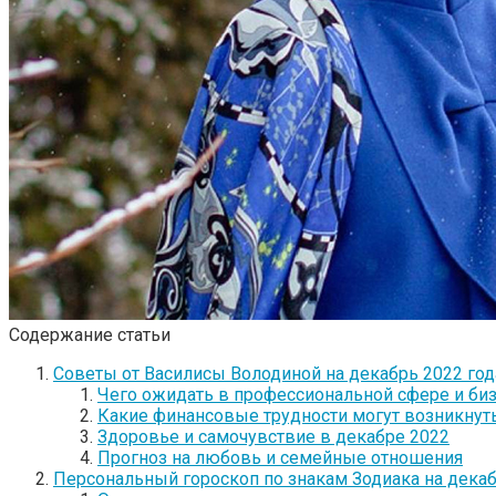
Содержание статьи
Советы от Василисы Володиной на декабрь 2022 год
Чего ожидать в профессиональной сфере и би
Какие финансовые трудности могут возникнут
Здоровье и самочувствие в декабре 2022
Прогноз на любовь и семейные отношения
Персональный гороскоп по знакам Зодиака на декаб