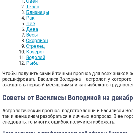
Овен
Телец
Близнецы
Рак
Лев
Дева
Весы
Скорпион
Стрелец
Козерог
Водолей
Рыбы
Чтобы получить самый точный прогноз для всех знаков з
расшифровать. Василиса Володина – астролог, у которого
ожидать в первый месяц зимы и как избежать трудносте
Советы от Василисы Володиной на декабр
Астрологический прогноз, подготовленный Василисой Вол
так и женщинам разобраться в личных вопросах. В ее го
следовать, то многих ошибок получится избежать.