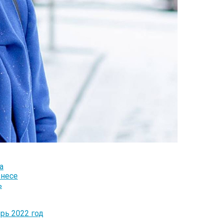
а
знесе
ь
рь 2022 год