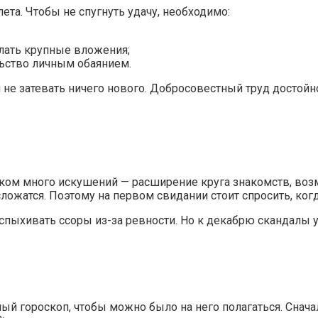
та. Чтобы не спугнуть удачу, необходимо:
лать крупные вложения;
льство личным обаянием.
 не затевать ничего нового. Добросовестный труд достойн
ом много искушений — расширение круга знакомств, возм
сложатся. Поэтому на первом свидании стоит спросить, ко
пыхивать ссоры из-за ревности. Но к декабрю скандалы у
ый гороскоп, чтобы можно было на него полагаться. Снача