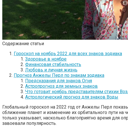
Содержание статьи
Гороскоп на ноябрь 2022 для всех знаков зодиака
Здоровье в ноябре
Финансовая стабильность
Любовь и личная жизнь
Прогноз Анжелы Перл по знакам зодиака
Предсказания для знаков Огня
Астропрогноз для земных знаков
Что готовит ноябрь представителям стихии Воз
Астрологический прогноз для знаков Воды
Глобальный гороскоп на 2022 год от Анжелы Перл показыв
сближение планет и изменение их орбитального пути на ч
только указывает, насколько благоприятно время для опр
завоевали популярность.