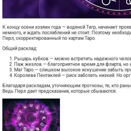
К концу осени хозяин года — водяной Тигр, начинает про
немного, и ждать послаблений не стоит. Поэтому необход
Перл, скорректированный по картам Таро.
Общий расклад:
Рыцарь кубков — можно встретить надежного челов
Паж жезлов — благоприятное время для флирта, но 
Маг Таро — слишком высокое искушение забыть про
Королева Пентаклей — риск заболеть низкий. Но ор
Благодаря раскладам, уточняющим прогнозы, те, кто раньш
Ведь Перл дает предсказания, которые сбываются.