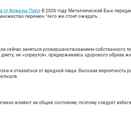
ка от Анжелы Перл
В 2026 году Металлический Бык передас
 множество перемен. Чего же стоит ожидать…
и сейчас заняться усовершенствованием собственного те
 диету, не «сорвутся», придерживаясь здорового образа ж
зки и отказаться от вредной пищи. Высокая вероятность 
рельцов.
ативно влияют на общее состояние, поэтому следует избег