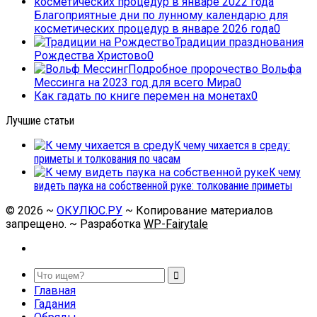
Благоприятные дни по лунному календарю для
косметических процедур в январе 2026 года
0
Традиции празднования
Рождества Христово
0
Подробное пророчество Вольфа
Мессинга на 2023 год для всего Мира
0
Как гадать по книге перемен на монетах
0
Лучшие статьи
К чему чихается в среду:
приметы и толкования по часам
К чему
видеть паука на собственной руке: толкование приметы
©
2026
~
ОКУЛЮС.РУ
~ Копирование материалов
запрещено. ~ Разработка
WP-Fairytale
Главная
Гадания