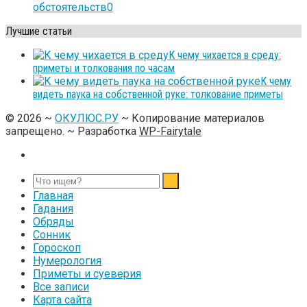
обстоятельств
0
Лучшие статьи
К чему чихается в среду:
приметы и толкования по часам
К чему
видеть паука на собственной руке: толкование приметы
©
2026
~
ОКУЛЮС.РУ
~ Копирование материалов
запрещено. ~ Разработка
WP-Fairytale
Главная
Гадания
Обряды
Сонник
Гороскоп
Нумерология
Приметы и суеверия
Все записи
Карта сайта