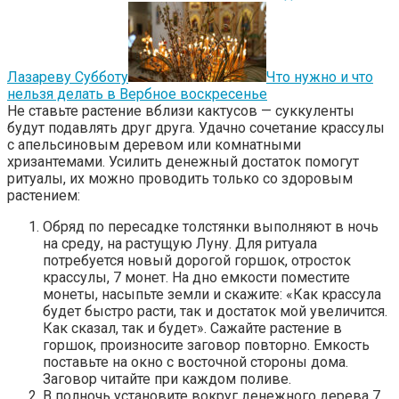
Лазареву Субботу
Что нужно и что
нельзя делать в Вербное воскресенье
Не ставьте растение вблизи кактусов — суккуленты
будут подавлять друг друга. Удачно сочетание крассулы
с апельсиновым деревом или комнатными
хризантемами. Усилить денежный достаток помогут
ритуалы, их можно проводить только со здоровым
растением:
Обряд по пересадке толстянки выполняют в ночь
на среду, на растущую Луну. Для ритуала
потребуется новый дорогой горшок, отросток
крассулы, 7 монет. На дно емкости поместите
монеты, насыпьте земли и скажите: «Как крассула
будет быстро расти, так и достаток мой увеличится.
Как сказал, так и будет». Сажайте растение в
горшок, произносите заговор повторно. Емкость
поставьте на окно с восточной стороны дома.
Заговор читайте при каждом поливе.
В полночь установите вокруг денежного дерева 7